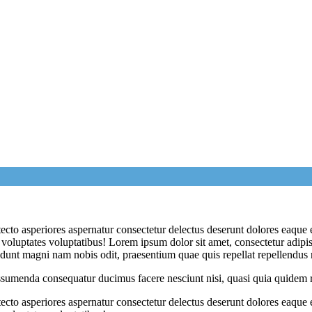
tecto asperiores aspernatur consectetur delectus deserunt dolores eaque 
oluptates voluptatibus! Lorem ipsum dolor sit amet, consectetur adipisic
ncidunt magni nam nobis odit, praesentium quae quis repellat repellendus
assumenda consequatur ducimus facere nesciunt nisi, quasi quia quidem re
tecto asperiores aspernatur consectetur delectus deserunt dolores eaque 