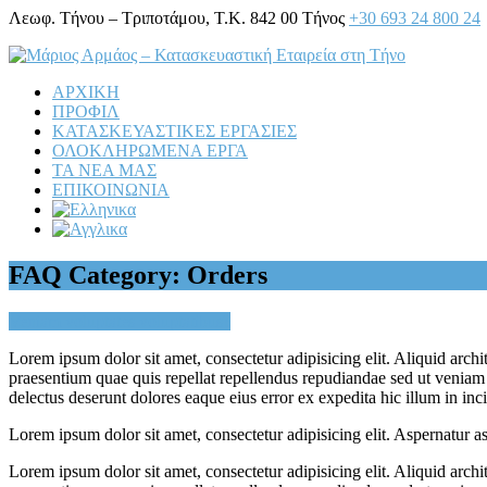
Λεωφ. Τήνου – Τριποτάμου, Τ.Κ. 842 00 Τήνος
+30 693 24 800 24
ΑΡΧΙΚΗ
ΠΡΟΦΙΛ
ΚΑΤΑΣΚΕΥΑΣΤΙΚΕΣ ΕΡΓΑΣΙΕΣ
ΟΛΟΚΛΗΡΩΜΕΝΑ ΕΡΓΑ
ΤΑ ΝΕΑ ΜΑΣ
ΕΠΙΚΟΙΝΩΝΙΑ
Open
FAQ Category:
Orders
Mobile
Menu
Veniam voluptates voluptatibus?
Lorem ipsum dolor sit amet, consectetur adipisicing elit. Aliquid archi
praesentium quae quis repellat repellendus repudiandae sed ut veniam v
delectus deserunt dolores eaque eius error ex expedita hic illum in i
Lorem ipsum dolor sit amet, consectetur adipisicing elit. Aspernatur 
Lorem ipsum dolor sit amet, consectetur adipisicing elit. Aliquid archi