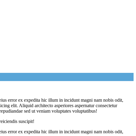
eius error ex expedita hic illum in incidunt magni nam nobis odit,
ing elit. Aliquid architecto asperiores aspernatur consectetur
 repudiandae sed ut veniam voluptates voluptatibus!
iciendis suscipit!
eius error ex expedita hic illum in incidunt magni nam nobis odit,